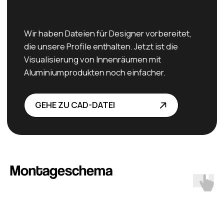
Sieh dir den Katalog
Alumineu
an
ZUM KATALOG
Instagram
Montageschema