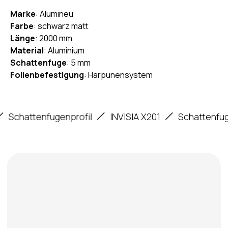
Marke
: Alumineu
Farbe
: schwarz matt
Länge
: 2000 mm
Material
: Aluminium
Schattenfuge
: 5 mm
Folienbefestigung
: Harpunensystem
Profildetails
hattenfugenprofil
INVISIA X201
Schattenfugenpr
Konstruktionselemente
Längsschlitze zur Vergrößerung der
Klebefläche.
Markierung zur Wandmontage.
Vertikale Nut für Harpunensystem.