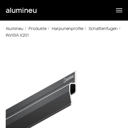
alumineu
Alumineu
Produkte
Harpunenprofile
Schattenfugen
/
/
/
/
INVISIA X201