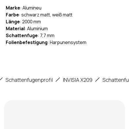
Marke
: Alumineu
Farbe
: schwarz matt, weiß matt
Länge
: 2000 mm
Material
: Aluminium
Schattenfuge
: 7,7 mm
Folienbefestigung
: Harpunensystem
Profildetails
chattenfugenprofil
INVISIA X209
Schattenfugenp
Konstruktionselemente
Einkerbungen zur Erhöhung der Haftung
bei der Verwendung mit Putz-oder
Spachtelarbeiten.
Winkelnut für das Harpunensystem.
Verbindungsnut.