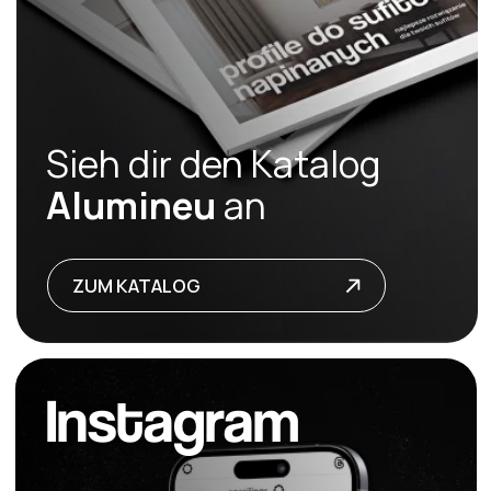
Profil
BANDURA X801
Winkel
ANGLOVA Y401