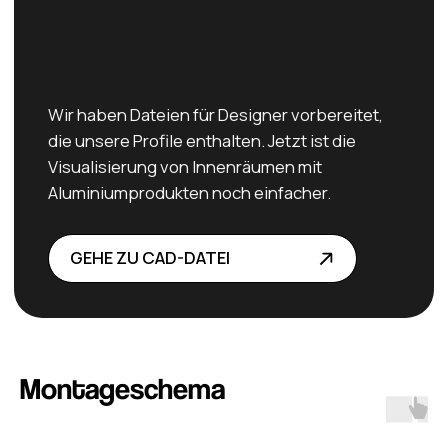
Sieh dir den Katalog
Alumineu
an
ZUM KATALOG
Instagram
Montageschema