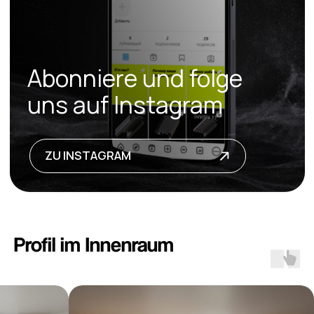
Vorhanghaken
SLIDENE Y702
Profil im Innenraum
Endstück
HOOKEND Y704