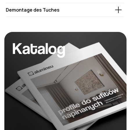
Vorhanghaken
Demontage des Tuches
DIFFUSY Y134
Endkappe
ENDCAPP Y206