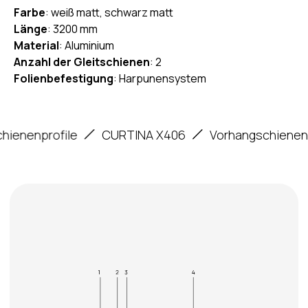
Farbe
: weiß matt, schwarz matt
Länge
: 3200 mm
Material
: Aluminium
Anzahl der Gleitschienen
: 2
Folienbefestigung
: Harpunensystem
profile
CURTINA X406
Vorhangschienenprofile
CAD-Datei