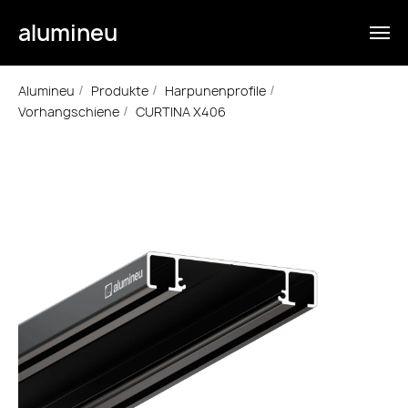
alumineu
Alumineu
Produkte
Harpunenprofile
/
/
/
Vorhangschiene
CURTINA X406
/