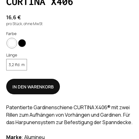
CURTINA X406
16,6
€
pro Stück, ohne MwSt
Farbe
Länge
Profildetails
3,2 lfd. m
IN DEN WARENKORB
Konstruktionselemente
Vorhanglaufkanäle.
Patentierte Gardinenschiene CURTINA X406® mit zwei
Nut für Diffusor DIFFUSY Y134.
Rillen zum Aufhängen von Vorhängen und Gardinen. Für
Nut für LED-Band.
das Harpunensystem zur Befestigung der Spanndecke.
Verbindungsnuten.
Marke
: Alumineu