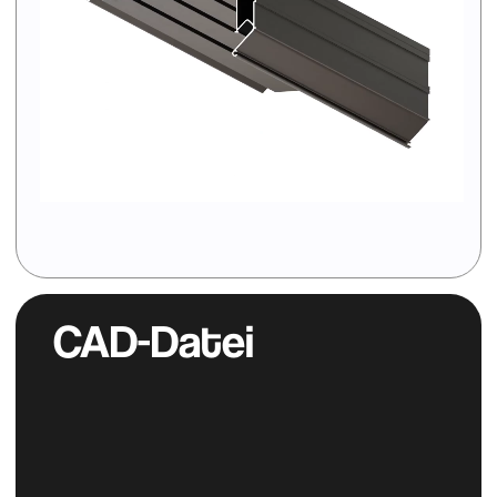
Sieh dir den Katalog
Alumineu
an
ZUM KATALOG
Instagram