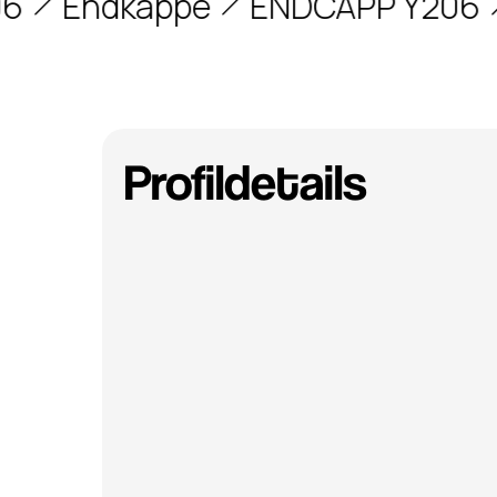
Endkappe
ENDCAPP Y206
E
Profildetails