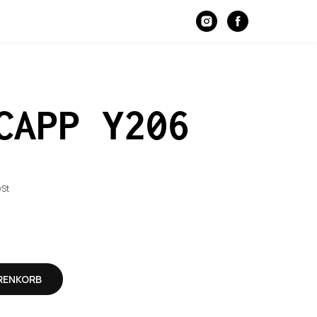
CAPP Y206
wSt
ARENKORB