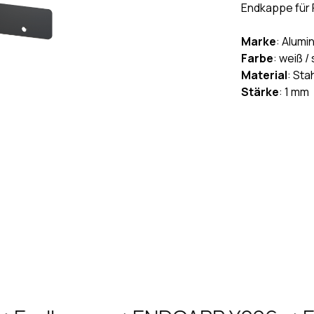
Endkappe für 
Marke
: Alumi
Farbe
: weiß 
Material
: Sta
Stärke
: 1 mm