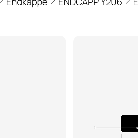
ndkappe
ENDCAPP Y206
End