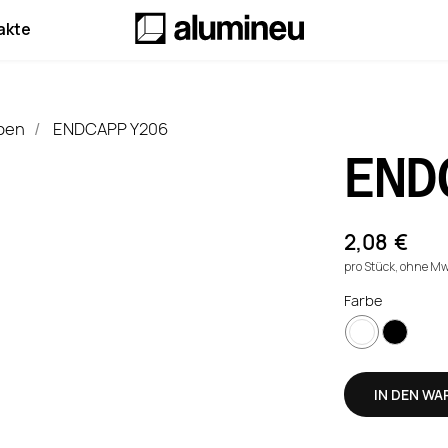
akte
pen
ENDCAPP Y206
/
END
2,08
€
pro Stück, ohne M
Farbe
IN DEN W