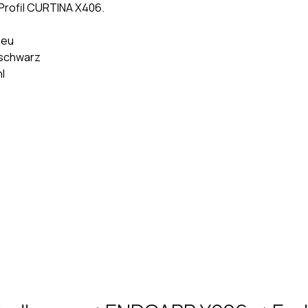
Profil CURTINA X406.
neu
/ schwarz
hl