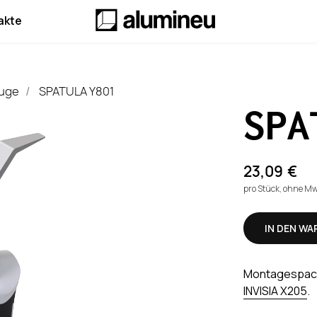
akte
uge
SPATULA Y801
/
SPA
23,09
€
pro Stück, ohne M
IN DEN W
Montagespacht
INVISIA X205
.