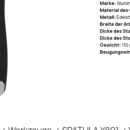
Marke:
Alumi
Material des 
Metall:
Edelst
Breite der Ar
Dicke des Sta
Dicke des St
Gewicht:
110 
Beugungswin