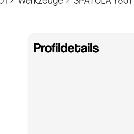
Werkzeuge
SPATULA Y801
Profildetails