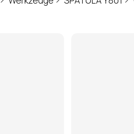
Werkzeuge
SPATULA Y801
We